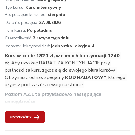
Oferujemy:
 osobistą konsultację przed rozpoczęciem 
Typ kursu:
Kurs intensywny
kursu, zakwalifikowanie na odpowiedni poziom, jednolity 
Rozpoczęcie kursu od:
sierpnia
program nauczania zgodny z wytycznymi Europejskiego 
Systemu Opisu Kształcenia Językowego, naukę 
Data rozpoczęcia:
27.08.2026
prowadzoną przez doświadczonych i kompetentnych 
Pora kursu:
Po południu
lektorów, atmosferę inspirującą do nauki, multimedialne 
Częstotliwość:
2 razy w tygodniu
podręczniki i aplikacje, aktualne materiały dydaktyczne z 
jednostki lekcyjne/dzień:
jednostka lekcyjna 4
Austrii, wgląd w życie w krajach niemieckojęzycznych, 
Kurs w cenie 1820 zł, w ramach kontynuacji 1740 
bezpłatne konsultacje dotyczące uczenia się dla naszych 
zł. 
Aby uzyskać RABAT ZA KONTYNUACJĘ przy 
kursantów, znormalizowane testy końcowe, na życzenie 
płatności za kurs, zgłoś się do swojego biura kursów. 
przygotowanie do certyfikatu ÖSD.
Otrzymasz od nas specjalny
 KOD RABATOWY
, którego 
użyjesz podczas rezerwacji na stronie.
Poziom A2.1 to przykładowo następujące 
umiejętności: 
wyrażanie różnych uczuć,
SZCZEGÓŁY
informowanie o swoich upodobaniach,
formułowanie pytań dotyczących rozkładu jazdy 
pociągów,