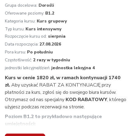
opisywanie swojej pracy i zawodu,
Grupa docelowa:
Dorośli
uzgadnianie z rozmówcą konkretnych spraw,
Oferowane poziomy:
B1.2
samodzielne pogłębianie słownictwa,
Kategoria kursu:
Kurs grupowy
nabywanie płynności i pewności językowej.
Typ kursu:
Kurs intensywny
Zalecana kontynuacja: 
Niemiecki B1.2. Mogą Państwo 
Rozpoczęcie kursu od:
sierpnia
też przystąpić do egzaminu ÖSD B1.
Data rozpoczęcia:
27.08.2026
Oferujemy:
 osobistą konsultację przed rozpoczęciem 
Pora kursu:
Po południu
kursu, zakwalifikowanie na odpowiedni poziom, jednolity 
Częstotliwość:
2 razy w tygodniu
program nauczania zgodny z wytycznymi Europejskiego 
jednostki lekcyjne/dzień:
jednostka lekcyjna 4
Systemu Opisu Kształcenia Językowego, naukę 
Kurs w cenie 1820 zł, w ramach kontynuacji 1740 
prowadzoną przez doświadczonych i kompetentnych 
zł. 
Aby uzyskać RABAT ZA KONTYNUACJĘ przy 
lektorów, atmosferę inspirującą do nauki, multimedialne 
płatności za kurs, zgłoś się do swojego biura kursów. 
podręczniki i aplikacje, aktualne materiały dydaktyczne z 
Otrzymasz od nas specjalny
 KOD RABATOWY
, którego 
Austrii, wgląd w życie w krajach niemieckojęzycznych, 
użyjesz podczas rezerwacji na stronie.
bezpłatne konsultacje dotyczące uczenia się dla naszych 
Poziom B1.2 to przykładowo następujące 
kursantów, znormalizowane testy końcowe, na życzenie 
umiejętności:
przygotowanie do egzaminu ÖSD.
prowadzenie i rozumienie rozmowy telefonicznej na 