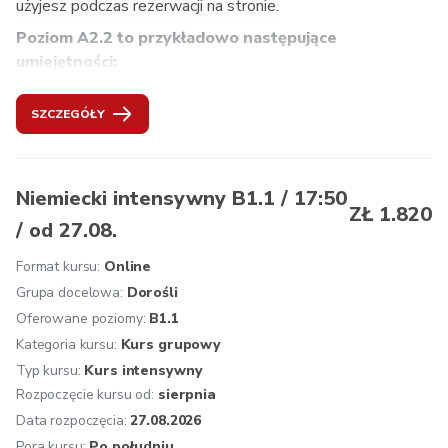
użyjesz podczas rezerwacji na stronie.
Poziom A2.2 to przykładowo następujące 
umiejętności:
rozumienie i streszczanie prostych informacji,
SZCZEGÓŁY
formułowanie przypuszczeń,
wyrażanie w rozmowie zdziwienia, zaskoczenia i 
podziwu,
prowadzenie towarzyskich rozmów,
Niemiecki intensywny B1.1 / 17:50
ZŁ 1.820
wyjaśnianie po niemiecku słownictwa,
/ od 27.08.
zadawanie pytań na temat znaczenia nowego słowa.
Format kursu:
Online
Zalecana kontynuacja: 
Niemiecki B1.1. Mogą Państwo 
też przystąpić do egzaminu ÖSD A2.
Grupa docelowa:
Dorośli
Oferowane poziomy:
B1.1
Oferujemy: 
osobistą konsultację przed rozpoczęciem 
Kategoria kursu:
Kurs grupowy
kursu, zakwalifikowanie na odpowiedni poziom, jednolity 
Typ kursu:
Kurs intensywny
program nauczania zgodny z wytycznymi Europejskiego 
Rozpoczęcie kursu od:
sierpnia
Systemu Opisu Kształcenia Językowego, naukę 
prowadzoną przez doświadczonych i kompetentnych 
Data rozpoczęcia:
27.08.2026
lektorów, atmosferę inspirującą do nauki, multimedialne 
Pora kursu:
Po południu