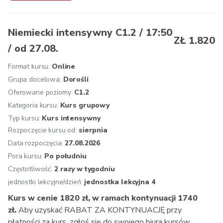
streszczanie dłuższych tekstów niemieckojęzycznych,
wyrażanie dystansu do wypowiedzi innych osób,
stosowanie gry słów i dowcipów językowych,
Niemiecki intensywny C1.2 / 17:50
ZŁ 1.820
swobodne wypowiadanie się na większość tematów,
/ od 27.08.
stosowanie w razie potrzeby zwrotów wyrażających 
agresję,
Format kursu:
Online
rozumienie instrukcji obsługi,
Grupa docelowa:
Dorośli
opisywanie działania urządzeń codziennego użytku,
Oferowane poziomy:
C1.2
rozumienie sformułowań i zwrotów języka administracji 
Kategoria kursu:
Kurs grupowy
publicznej.
Typ kursu:
Kurs intensywny
Zalecana kontynuacja:
 C1.2. Mogą Państwo też 
Rozpoczęcie kursu od:
sierpnia
przystąpić do egzaminu ÖSD C1.
Data rozpoczęcia:
27.08.2026
Oferujemy:
 osobistą konsultację przed rozpoczęciem 
Pora kursu:
Po południu
kursu, zakwalifikowanie na odpowiedni poziom, jednolity 
Częstotliwość:
2 razy w tygodniu
program nauczania zgodny z wytycznymi Europejskiego 
jednostki lekcyjne/dzień:
jednostka lekcyjna 4
Systemu Opisu Kształcenia Językowego, naukę 
Kurs w cenie 1820 zł, w ramach kontynuacji 1740 
prowadzoną przez doświadczonych i kompetentnych 
zł. 
Aby uzyskać RABAT ZA KONTYNUACJĘ przy 
lektorów, atmosferę inspirującą do nauki, multimedialne 
płatności za kurs, zgłoś się do swojego biura kursów. 