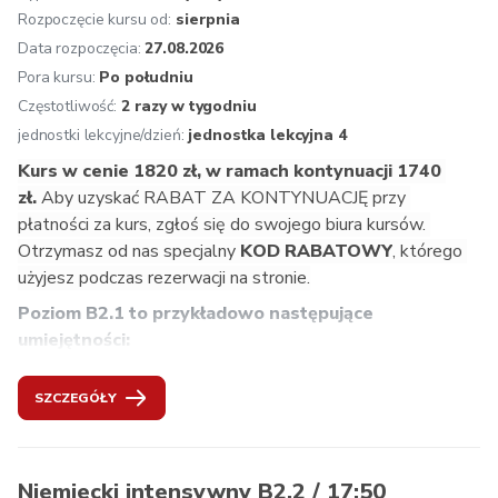
rozumienie wyrażeń wieloznacznych i gry słów,
Rozpoczęcie kursu od:
sierpnia
rozumienie prostych tekstów literackich,
Data rozpoczęcia:
27.08.2026
rozumienie dłuższych tekstów rzeczowych i 
Pora kursu:
Po południu
specjalistycznych,
Częstotliwość:
2 razy w tygodniu
napisanie życiorysu lub biografii.
jednostki lekcyjne/dzień:
jednostka lekcyjna 4
Zalecana kontynuacja: 
B2.1. Mogą Państwo też 
Kurs w cenie 1820 zł, w ramach kontynuacji 1740 
przystąpić do egzaminu ÖSD B1.
zł. 
Aby uzyskać RABAT ZA KONTYNUACJĘ przy 
Oferujemy:
 osobistą konsultację przed rozpoczęciem 
płatności za kurs, zgłoś się do swojego biura kursów. 
kursu, zakwalifikowanie na odpowiedni poziom, jednolity 
Otrzymasz od nas specjalny
 KOD RABATOWY
, którego 
program nauczania zgodny z wytycznymi Europejskiego 
użyjesz podczas rezerwacji na stronie.
Systemu Opisu Kształcenia Językowego, naukę 
Poziom B2.1 to przykładowo następujące 
prowadzoną przez doświadczonych i kompetentnych 
umiejętności: 
lektorów, atmosferę inspirującą do nauki, multimedialne 
podręczniki i aplikacje, aktualne materiały dydaktyczne z 
wypowiadanie się na aktualne tematy,
Austrii, wgląd w życie w krajach niemieckojęzycznych, 
SZCZEGÓŁY
wypowiadanie się w dyskusjach grupowych,
bezpłatne konsultacje dotyczące uczenia się dla naszych 
radzenie sobie w sprawach urzędowych,
kursantów, znormalizowane testy końcowe, na życzenie 
udzielanie porad i wskazówek,
przygotowanie do egzaminu ÖSD.
formułowanie dłuższych wiadomości (sms, skrzynka 
Niemiecki intensywny B2.2 / 17:50