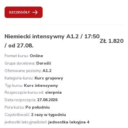
formułowanie pytań na temat cen, 
zamawianie potraw, 
SZCZEGÓŁY
opisywanie rodziny i przyjaciół, o
pisywanie codziennych czynności, 
dopytywanie w przypadku niezrozumienia informacji. 
Niemiecki intensywny A1.2 / 17:50
ZŁ 1.820
Zalecana kontynuacja: 
Niemiecki A1.2. Następnie mogą 
/ od 27.08.
Państwo też przystąpić do egzaminu ÖSD A1. 
Format kursu:
Online
Oferujemy:
 osobistą konsultację przed rozpoczęciem 
kursu, zakwalifikowanie na odpowiedni poziom, jednolity 
Grupa docelowa:
Dorośli
program nauczania zgodny z wytycznymi Europejskiego 
Oferowane poziomy:
A1.2
Systemu Opisu Kształcenia Językowego, naukę 
Kategoria kursu:
Kurs grupowy
prowadzoną przez doświadczonych i kompetentnych 
Typ kursu:
Kurs intensywny
lektorów, atmosferę inspirującą do nauki, multimedialne 
Rozpoczęcie kursu od:
sierpnia
podręczniki i aplikacje, aktualne materiały dydaktyczne z 
Data rozpoczęcia:
27.08.2026
Austrii, wgląd w życie w krajach niemieckojęzycznych, 
Pora kursu:
Po południu
bezpłatne konsultacje dotyczące uczenia się dla naszych 
Częstotliwość:
2 razy w tygodniu
kursantów, znormalizowane testy końcowe, na życzenie 
jednostki lekcyjne/dzień:
jednostka lekcyjna 4
przygotowanie do certyfikatu ÖSD.