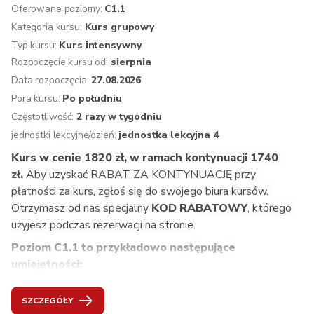
pisanie krótkich artykułów prasowych,
Oferowane poziomy:
C1.1
wygłaszanie krótkich wykładów,
Kategoria kursu:
Kurs grupowy
rozróżnianie intonacji czasowników rozdzielnych i 
Typ kursu:
Kurs intensywny
nierozdzielnych.
Rozpoczęcie kursu od:
sierpnia
Zalecana kontynuacja:
 Niemiecki C1.1. Mogą Państwo 
Data rozpoczęcia:
27.08.2026
też przystąpić do egzaminu ÖSD B2.
Pora kursu:
Po południu
Oferujemy: 
osobistą konsultację przed rozpoczęciem 
Częstotliwość:
2 razy w tygodniu
kursu, zakwalifikowanie na odpowiedni poziom, jednolity 
jednostki lekcyjne/dzień:
jednostka lekcyjna 4
program nauczania zgodny z wytycznymi Europejskiego 
Kurs w cenie 1820 zł, w ramach kontynuacji 1740 
Systemu Opisu Kształcenia Językowego, naukę 
zł. 
Aby uzyskać RABAT ZA KONTYNUACJĘ przy 
prowadzoną przez doświadczonych i kompetentnych 
płatności za kurs, zgłoś się do swojego biura kursów. 
lektorów, atmosferę inspirującą do nauki, multimedialne 
Otrzymasz od nas specjalny
 KOD RABATOWY
, którego 
podręczniki i aplikacje, aktualne materiały dydaktyczne z 
użyjesz podczas rezerwacji na stronie.
Austrii, wgląd w życie w krajach niemieckojęzycznych, 
Poziom C1.1 to przykładowo następujące 
bezpłatne konsultacje dotyczące uczenia się dla naszych 
umiejętności:
kursantów, znormalizowane testy końcowe, na życzenie 
przygotowanie do egzaminu ÖSD.
rozumienie dyskusji na tematy specjalistyczne,
SZCZEGÓŁY
globalne rozumienie fachowych tekstów,