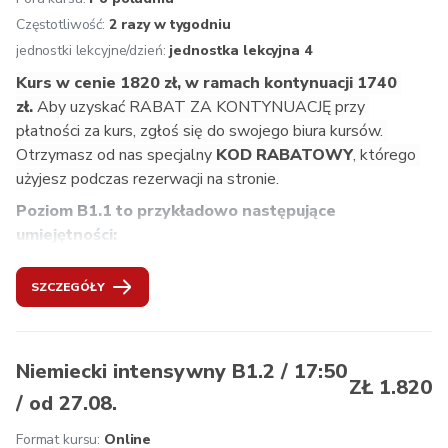
podręczniki i aplikacje, aktualne materiały dydaktyczne z 
Częstotliwość:
2 razy w tygodniu
Austrii, wgląd w życie w krajach niemieckojęzycznych, 
jednostki lekcyjne/dzień:
jednostka lekcyjna 4
bezpłatne konsultacje dotyczące uczenia się dla naszych 
Kurs w cenie 1820 zł, w ramach kontynuacji 1740 
kursantów, znormalizowane testy końcowe, na życzenie 
zł. 
Aby uzyskać RABAT ZA KONTYNUACJĘ przy 
przygotowanie do egzaminu ÖSD.
płatności za kurs, zgłoś się do swojego biura kursów. 
Otrzymasz od nas specjalny
 KOD RABATOWY
, którego 
użyjesz podczas rezerwacji na stronie.
Poziom B1.1 to przykładowo następujące 
umiejętności: 
ustalanie i potwierdzanie terminów,
SZCZEGÓŁY
kierowanie uwagi rozmówcy na konkretne tematy,
składanie reklamacji,
relacjonowanie wydarzeń,
relacjonowanie danych statystycznych,
Niemiecki intensywny B1.2 / 17:50
ZŁ 1.820
wygłaszanie krótkich prezentacji,
/ od 27.08.
przygotowanie i przeprowadzenie rozmowy w sprawie 
pracy,
Format kursu:
Online