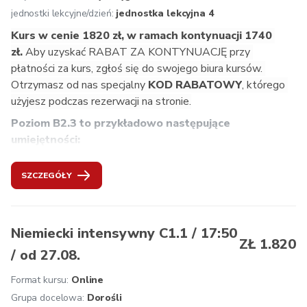
program nauczania zgodny z wytycznymi Europejskiego 
jednostki lekcyjne/dzień:
jednostka lekcyjna 4
Systemu Opisu Kształcenia Językowego, naukę 
Kurs w cenie 1820 zł, w ramach kontynuacji 1740 
prowadzoną przez doświadczonych i kompetentnych 
zł. 
Aby uzyskać RABAT ZA KONTYNUACJĘ przy 
lektorów, atmosferę inspirującą do nauki, multimedialne 
płatności za kurs, zgłoś się do swojego biura kursów. 
podręczniki i aplikacje, aktualne materiały dydaktyczne z 
Otrzymasz od nas specjalny
 KOD RABATOWY
, którego 
Austrii, wgląd w życie w krajach niemieckojęzycznych, 
użyjesz podczas rezerwacji na stronie.
bezpłatne konsultacje dotyczące uczenia się dla naszych 
Poziom B2.3 to przykładowo następujące 
kursantów, znormalizowane testy końcowe, na życzenie 
umiejętności:
przygotowanie do egzaminu ÖSD.
rozróżnianie i rozumienie narodowych wariantów języka 
SZCZEGÓŁY
niemieckiego,
prowadzenie dyskusji na kontrowersyjne tematy,
przygotowywanie i wygłaszanie po niemiecku 
prezentacji na dany temat,
Niemiecki intensywny C1.1 / 17:50
ZŁ 1.820
wyrażanie własnych przekonań,
/ od 27.08.
stosowanie ze zrozumieniem niemieckich idiomów,
rozpoznawanie ironii w wyrażeniach i wypowiedziach,
Format kursu:
Online
prowadzenie prywatnej korespondencji,
Grupa docelowa:
Dorośli