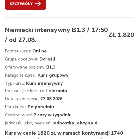
SZCZEGÓŁY
tematy zawodowe,
prowadzenie dyskusji o wadach i zaletach danego 
problemu,
obrona własnego zdania, używanie trybu 
Niemiecki intensywny B1.3 / 17:50
ZŁ 1.820
przypuszczającego,
/ od 27.08.
formułowanie pisemnych komentarzy w danej sprawie,
wyrażanie uczuć związanych z określonymi sytuacjami,
Format kursu:
Online
opisywanie danych sytuacji,
Grupa docelowa:
Dorośli
rozumienie popularnych zwrotów i posługiwanie się nimi,
Oferowane poziomy:
B1.3
formułowanie poprawnych wypowiedzi odnośnie 
Kategoria kursu:
Kurs grupowy
codziennych sytuacji,
Typ kursu:
Kurs intensywny
rozumienie opisów różnych produktów,
Rozpoczęcie kursu od:
sierpnia
rozumienie niedomówień.
Data rozpoczęcia:
27.08.2026
Zalecana kontynuacja: 
B1.3. Następnie mogą Państwo 
Pora kursu:
Po południu
przystąpić do egzaminu ÖSD B1.
Częstotliwość:
2 razy w tygodniu
Oferujemy: 
osobistą konsultację przed rozpoczęciem 
jednostki lekcyjne/dzień:
jednostka lekcyjna 4
kursu, zakwalifikowanie na odpowiedni poziom, jednolity 
Kurs w cenie 1820 zł, w ramach kontynuacji 1740 
program nauczania zgodny z wytycznymi Europejskiego 