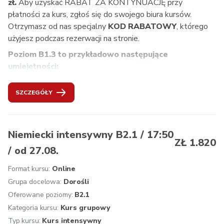
zł. 
Aby uzyskać RABAT ZA KONTYNUACJĘ przy 
Systemu Opisu Kształcenia Językowego, naukę 
płatności za kurs, zgłoś się do swojego biura kursów. 
prowadzoną przez doświadczonych i kompetentnych 
Otrzymasz od nas specjalny
 KOD RABATOWY
, którego 
lektorów, atmosferę inspirującą do nauki, multimedialne 
użyjesz podczas rezerwacji na stronie.
podręczniki i aplikacje, aktualne materiały dydaktyczne z 
Poziom B1.3 to przykładowo następujące 
Austrii, wgląd w życie w krajach niemieckojęzycznych, 
umiejętności:
bezpłatne konsultacje dotyczące uczenia się dla naszych 
kursantów, znormalizowane testy końcowe, na życzenie 
szczegółowe rozumienie poleceń,
przygotowanie do certyfikatu ÖSD.
SZCZEGÓŁY
rozumienie niektórych wulgaryzmów,
prowadzenie bez większych problemów towarzyskiej 
rozmowy,
formułowanie w uprzejmy sposób próśb i pytań,
Niemiecki intensywny B2.1 / 17:50
ZŁ 1.820
wyrażanie opinii w kwestiach filozoficznych, 
/ od 27.08.
formułowanie definicji,
wyrażanie krytycznych opinii,
Format kursu:
Online
formułowanie wypowiedzi o denerwujących faktach i 
Grupa docelowa:
Dorośli
wydarzeniach,
Oferowane poziomy:
B2.1
formułowanie propozycji ulepszeń,
Kategoria kursu:
Kurs grupowy
używanie popularnych niemieckojęzycznych idiomów,
Typ kursu:
Kurs intensywny