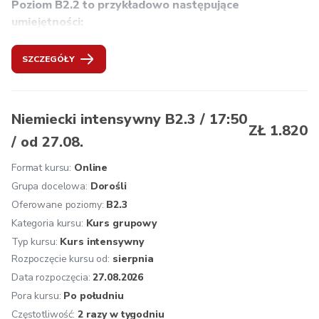
Poziom B2.2 to przykładowo następujące 
przygotowanie do certyfikatu ÖSD.
umiejętności: 
płynne porozumiewanie się w języku niemieckim,
SZCZEGÓŁY
rozumienie dłuższych programów radiowych i 
telewizyjnych,
formułowanie i rozumienie hipotez,
odpieranie zarzutów,
Niemiecki intensywny B2.3 / 17:50
ZŁ 1.820
wskazywanie na nieporozumienia i wyjaśnianie ich,
/ od 27.08.
opisywanie politycznych i ekonomicznych wydarzeń,
opisywanie i porównywanie zagadnień socjalnych,
Format kursu:
Online
korygowanie i przerabianie własnych tekstów,
Grupa docelowa:
Dorośli
rozumienie treści umów oraz języka urzędowego,
Oferowane poziomy:
B2.3
przy prowadzeniu korespondencji firmowej posługiwanie 
Kategoria kursu:
Kurs grupowy
się zasadami korespondencji niemieckojęzycznej.
Typ kursu:
Kurs intensywny
Zalecana kontynuacja: 
Niemiecki B2.3. Następnie mogą 
Rozpoczęcie kursu od:
sierpnia
Państwo przystąpić do egzaminu ÖSD B2.
Data rozpoczęcia:
27.08.2026
Oferujemy:
 osobistą konsultację przed rozpoczęciem 
Pora kursu:
Po południu
kursu, zakwalifikowanie na odpowiedni poziom, jednolity 
Częstotliwość:
2 razy w tygodniu