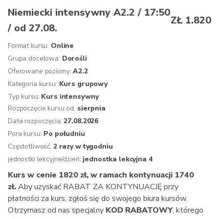
opisywanie drogi, kierunku i odległości,
Niemiecki intensywny A2.2 / 17:50
ZŁ 1.820
opowiadanie o swoim wykształceniu i zawodzie,
/ od 27.08.
podtrzymywanie rozmowy w języku niemieckim,
czytanie krótkich opowiadań.
Format kursu:
Online
Zalecana kontynuacja:
Grupa docelowa:
Dorośli
 Niemiecki A2.2. Mogą Państwo 
też przystąpić do egzaminu ÖSD A2.
Oferowane poziomy:
A2.2
Kategoria kursu:
Kurs grupowy
Oferujemy: 
osobistą konsultację przed rozpoczęciem 
Typ kursu:
Kurs intensywny
kursu, zakwalifikowanie na odpowiedni poziom, jednolity 
Rozpoczęcie kursu od:
sierpnia
program nauczania zgodny z wytycznymi Europejskiego 
Systemu Opisu Kształcenia Językowego, naukę 
Data rozpoczęcia:
27.08.2026
prowadzoną przez doświadczonych i kompetentnych 
Pora kursu:
Po południu
lektorów, atmosferę inspirującą do nauki, multimedialne 
Częstotliwość:
2 razy w tygodniu
podręczniki i aplikacje, aktualne materiały dydaktyczne z 
jednostki lekcyjne/dzień:
jednostka lekcyjna 4
Austrii, wgląd w życie w krajach niemieckojęzycznych, 
Kurs w cenie 1820 zł, w ramach kontynuacji 1740 
bezpłatne konsultacje dotyczące uczenia się dla naszych 
zł. 
Aby uzyskać RABAT ZA KONTYNUACJĘ przy 
kursantów, znormalizowane testy końcowe, na życzenie 
płatności za kurs, zgłoś się do swojego biura kursów. 
przygotowanie do egzaminu ÖSD.
Otrzymasz od nas specjalny
 KOD RABATOWY
, którego 