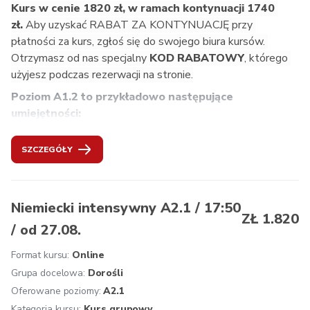
Kurs w cenie 1820 zł, w ramach kontynuacji 1740 
zł. 
Aby uzyskać RABAT ZA KONTYNUACJĘ przy 
płatności za kurs, zgłoś się do swojego biura kursów. 
Otrzymasz od nas specjalny
 KOD RABATOWY
, którego 
użyjesz podczas rezerwacji na stronie.
Poziom A1.2 to przykładowo następujące 
umiejętności: 
formułowanie zaproszeń,
SZCZEGÓŁY
rezerwowanie biletów,
stosowanie zwrotów wyrażających zakazy i zezwolenia,
wyrażanie chęci i niechęci,
formułowanie pytań o ceny, towary i ich jakość,
Niemiecki intensywny A2.1 / 17:50
ZŁ 1.820
opowiadanie o swoich zajęciach,
/ od 27.08.
opowiadanie o swojej pracy,
pisanie prostych, krótkich maili.
Format kursu:
Online
Zalecana kontynuacja:
Grupa docelowa:
Dorośli
 Niemiecki A2.1. Mogą Państwo 
też przystąpić do egzaminu ÖSD A1.
Oferowane poziomy:
A2.1
Kategoria kursu:
Kurs grupowy