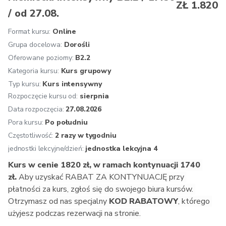
ZŁ 1.820
poczta głosowa),
/ od 27.08.
poszerzanie słownictwa o synonimy,
dobre rozumienie filmów i audycji radiowych,
Format kursu:
Online
pisanie oficjalnych listów,
Grupa docelowa:
Dorośli
rozumienie dłuższych tekstów fachowych i dzielenie się 
Oferowane poziomy:
B2.2
informacjami na temat przeczytanego tekstu.
Kategoria kursu:
Kurs grupowy
Zalecana kontynuacja:
 Niemiecki B2.2. Mogą Państwo 
Typ kursu:
Kurs intensywny
też przystąpić do egzaminu ÖSD B2.
Rozpoczęcie kursu od:
sierpnia
Oferujemy: 
Data rozpoczęcia:
osobistą konsultację przed rozpoczęciem 
27.08.2026
kursu, zakwalifikowanie na odpowiedni poziom, jednolity 
Pora kursu:
Po południu
program nauczania zgodny z wytycznymi Europejskiego 
Częstotliwość:
2 razy w tygodniu
Systemu Opisu Kształcenia Językowego, naukę 
jednostki lekcyjne/dzień:
jednostka lekcyjna 4
prowadzoną przez doświadczonych i kompetentnych 
Kurs w cenie 1820 zł, w ramach kontynuacji 1740 
lektorów, atmosferę inspirującą do nauki, multimedialne 
zł. 
Aby uzyskać RABAT ZA KONTYNUACJĘ przy 
podręczniki i aplikacje, aktualne materiały dydaktyczne z 
płatności za kurs, zgłoś się do swojego biura kursów. 
Austrii, wgląd w życie w krajach niemieckojęzycznych, 
Otrzymasz od nas specjalny
 KOD RABATOWY
, którego 
bezpłatne konsultacje dotyczące uczenia się dla naszych 
użyjesz podczas rezerwacji na stronie.
kursantów, znormalizowane testy końcowe, na życzenie 